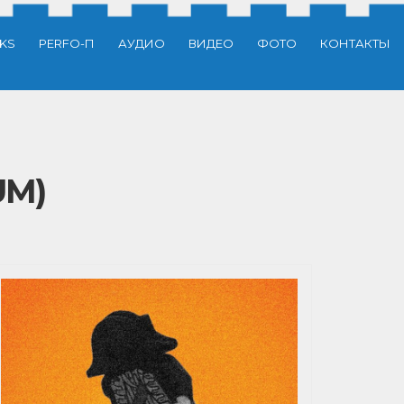
CKS
PERFO-П
АУДИО
ВИДЕО
ФОТО
КОНТАКТЫ
UM)