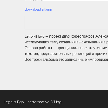
download album
Lego из Ego — проект двух хореографов Алек
исследующих тему создания высказывания в 
Основа работы — принципиальное отсутствие 
текстов, предварительных репетиций и прочих
Все трэки альбома это записанные импровиза
Lego is Ego – performative DJ-ing