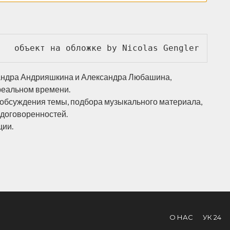
объект на обложке by Nicolas Gengler
сандра Андрияшкина и Александра Любашина,
реальном времени.
обсуждения темы, подбора музыкального материала,
 договоренностей.
ции.
О НАС
УК 24