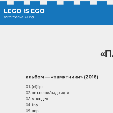
LEGO IS EGO
performative DJ-ing
«П
альбом — «памятники» (2016)
01. (el)lips
02. не спеши/надо идти
03. молодец
04. i.n.y.
05. вор