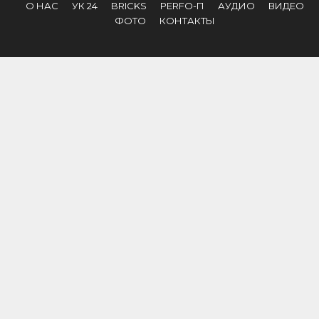
О НАС
УК 24
BRICKS
PERFO-П
АУДИО
ВИДЕО
ФОТО
КОНТАКТЫ